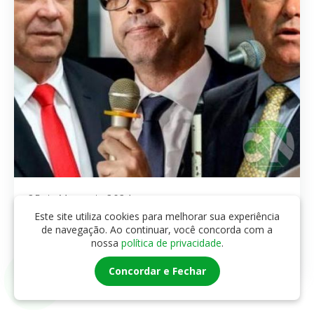
25 de Março de 2024
PF prende suspeitos de mandar matar
Este site utiliza cookies para melhorar sua experiência
Marielle Franco
de navegação. Ao continuar, você concorda com a
nossa
política de privacidade
.
Ver postagem →
Concordar e Fechar