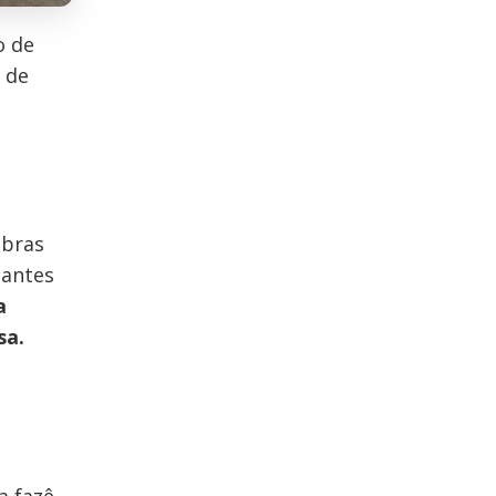
o de
 de
obras
dantes
a
sa.