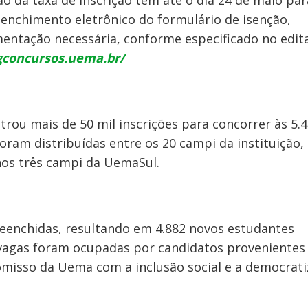
o da taxa de inscrição têm até o dia 24 de maio par
reenchimento eletrônico do formulário de isenção,
ntação necessária, conforme especificado no edita
igconcursos.uema.br/
trou mais de 50 mil inscrições para concorrer às 5.
foram distribuídas entre os 20 campi da instituição,
nos três campi da UemaSul.
eenchidas, resultando em 4.882 novos estudantes
 vagas foram ocupadas por candidatos provenientes
misso da Uema com a inclusão social e a democrat