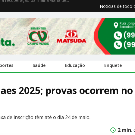
a recuperação da malha viária de...
Notícias de todo 
portes
Saúde
Educação
Enquete
aes 2025; provas ocorrem no 
xa de inscrição têm até o dia 24 de maio.
2 min.
d