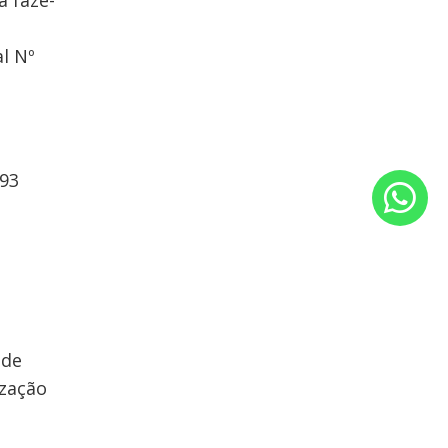
a fazê-
l Nº
493
 de
ização