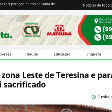
a recuperação da malha viária de...
Notícias de todo 
portes
Saúde
Educação
Enquete
a zona Leste de Teresina e par
i sacrificado
1 min.
d