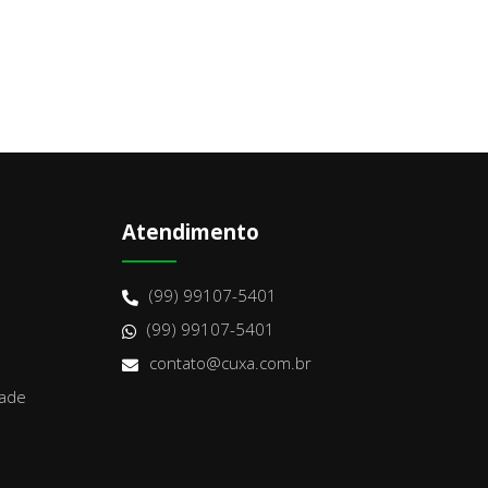
Atendimento
(99) 99107-5401
(99) 99107-5401
contato@cuxa.com.br
dade