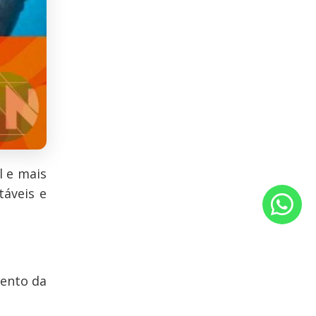
l e mais
táveis e
mento da