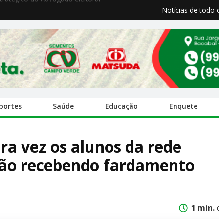
tratégico do Advogado eleitoral
Notícias de todo 
portes
Saúde
Educação
Enquete
ra vez os alunos da rede
tão recebendo fardamento
1 min.
d